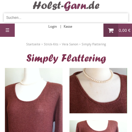
Login
Kasse
☰
0,00 €
»
»
»
Startseite
Strick-Kits
Vera Sanon
Simply Flattering
Simply Flattering