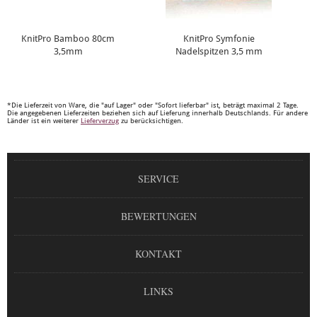
KnitPro Bamboo 80cm
KnitPro Symfonie
3,5mm
Nadelspitzen 3,5 mm
*Die Lieferzeit von Ware, die "auf Lager" oder "Sofort lieferbar" ist, beträgt maximal 2 Tage.
Die angegebenen Lieferzeiten beziehen sich auf Lieferung innerhalb Deutschlands. Für andere
Länder ist ein weiterer
Lieferverzug
zu berücksichtigen.
SERVICE
BEWERTUNGEN
KONTAKT
LINKS