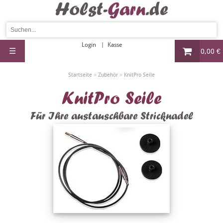
Login
Kasse
☰
0,00 €
»
»
Startseite
Zubehör
KnitPro Seile
KnitPro Seile
Für Ihre austauschbare Stricknadel