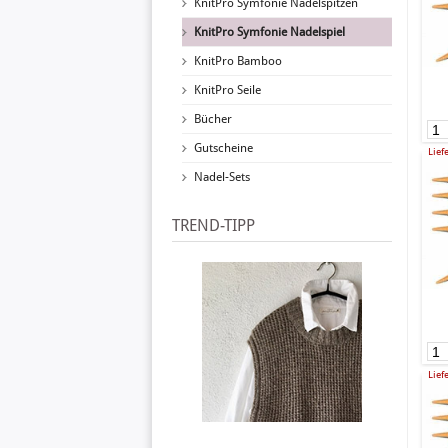
KnitPro Symfonie Nadelspitzen
KnitPro Symfonie Nadelspiel
KnitPro Bamboo
KnitPro Seile
Bücher
Gutscheine
Lief
Nadel-Sets
TREND-TIPP
Lief