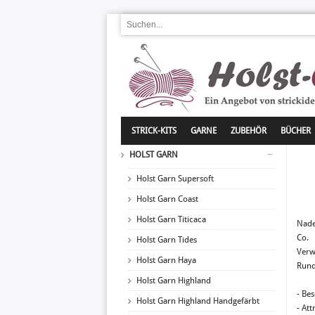
STRICK-KITS
GARNE
ZUBEHÖR
BÜCHER
HOLST GARN
Holst Garn Supersoft
Holst Garn Coast
Holst Garn Titicaca
Nade
Co.
Holst Garn Tides
Verw
Holst Garn Haya
Rund
Holst Garn Highland
- Be
Holst Garn Highland Handgefärbt
- At