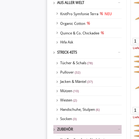
AUS ALLER WELT
KnitPro Symfonie Terra
NEU
Organic Cotton
Quince & Co. Chickadee
Hifa Ask
Lief
STRICK-KITS
Tücher & Schals
(78)
Pullover
(32)
Jacken & Mäntel
(37)
Mützen
(10)
Westen
(2)
Handschuhe, Stulpen
(6)
Lief
Socken
(3)
ZUBEHÖR