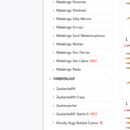
Malabrigo Noventa
Malabrigo Washted
Malabrigo Silky Merino
Malabrigo Arroyo
Malabrigo Sock Metamorphosis
Malabrigo Mohair
Lief
Malabrigo Dos Tierras
Malabrigo Seis Cabos
NEU
Malabrigo Rasta
FARBVERLAUF
Zauberball®
Zauberball® Crazy
Zauberperlen
Lief
Zauberball® Stärke 6
NEU
Woolly Hugs Bobbel Cotton