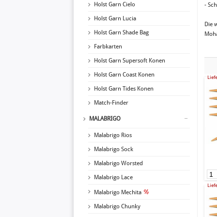
Holst Garn Cielo
- Sc
Holst Garn Lucia
Die 
Holst Garn Shade Bag
Moha
Farbkarten
Holst Garn Supersoft Konen
Holst Garn Coast Konen
Lief
Holst Garn Tides Konen
Match-Finder
MALABRIGO
Malabrigo Rios
Malabrigo Sock
Malabrigo Worsted
Malabrigo Lace
Lief
Malabrigo Mechita
Malabrigo Chunky