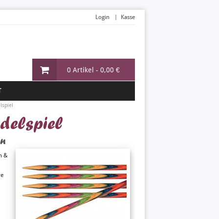
Login
Kasse
0 Artikel -
0,00 €
T
lspiel
delspiel
en
n &
re