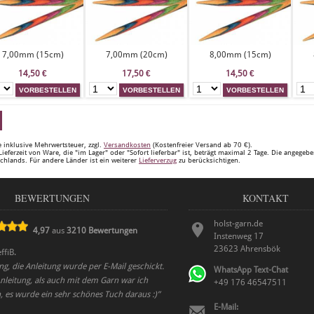
7,00mm (15cm)
7,00mm (20cm)
8,00mm (15cm)
14,50
€
17,50
€
14,50
€
e inklusive Mehrwertsteuer, zzgl.
Versandkosten
(Kostenfreier Versand ab 70 €).
Lieferzeit von Ware, die "im Lager" oder "Sofort lieferbar" ist, beträgt maximal 2 Tage. Die angegeb
chlands. Für andere Länder ist ein weiterer
Lieferverzug
zu berücksichtigen.
BEWERTUNGEN
KONTAKT
holst-garn.de
4,97
aus
3210
Bewertungen
Instenweg 17
23623
Ahrensbök
ffiB.
ng, die Anleitung wurde per E-Mail geschickt.
WhatsApp Text-Chat
nleitung, als auch mit dem Garn war ich
+49 176 46547511
, es wurde ein sehr schönes Tuch daraus :)
”
E-Mail: