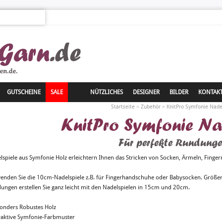
GUTSCHEINE
SALE
NÜTZLICHES
DESIGNER
BILDER
KONTAK
»
»
Startseite
Zubehör
KnitPro Symfonie Nade
KnitPro Symfonie Na
Für perfekte Rundung
lspiele aus Symfonie Holz erleichtern Ihnen das Stricken von Socken, Ärmeln, Finger
enden Sie die 10cm-Nadelspiele z.B. für Fingerhandschuhe oder Babysocken. Größe
ungen erstellen Sie ganz leicht mit den Nadelspielen in 15cm und 20cm.
sonders Robustes Holz
traktive Symfonie-Farbmuster