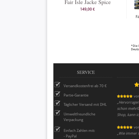
Fair Isle Jacke Spice
149,00 €
F
*Die 
Deuts
SERVICE
Versandkostenfrei ab 70 €
Partie-Garantie
vo
„
Hervorragen
Täglicher Versand mit DHL
schon mehrfa
Umweltfreundliche
Shop, kann ic
Verpackung
vo
Einfach Zahlen mit:
„
Wie immer su
- PayPal