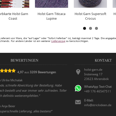
arbkarte Holst Garn
Holst Garn Titicaca
Holst Garn Supersoft
H
Coast
Lupine
Crocus
Lieferzeit von Ware, die "auf Lager" oder "Sofort lieferbar" ist, beträgt maximal 2 Tage. Die angege
chlands. Für andere Länder ist ein weiterer
Lieferverzug
zu berücksichtigen.
BEWERTUNGEN
KONTAKT
holst-garn.de
4,97
aus
3209
Bewertungen
Instenweg 17
23623
Ahrensbök
n
Ulrike Michalak
de, schnelle Abwicklung der Bestellung. Habe
WhatsApp Text-Chat
ch bestellt und war immer sehr zufrieden. Toller
+49 176 46547511
h definitiv weiterempfehlen.
”
E-Mail:
info@strickideen.de
n
Anja Beier
perschnelle Lieferung, alles bestens!
”