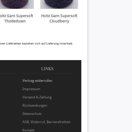
olst Garn Supersoft
Holst Garn Supersoft
Holst Garn Tides
H
Thistledown
Cloudberry
Orchid
benen Lieferzeiten beziehen sich auf Lieferung innerhalb
LINKS
Vertrag widerrufen
Impressum
Versand & Zahlung
Rücksendungen
Datenschutz
AGB, Widerruf, Barrierefreiheit
Kontakt