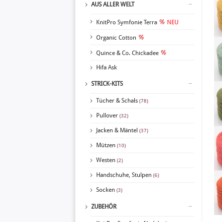
AUS ALLER WELT
KnitPro Symfonie Terra
NEU
Organic Cotton
Quince & Co. Chickadee
Hifa Ask
STRICK-KITS
Tücher & Schals
(78)
Pullover
(32)
Jacken & Mäntel
(37)
Mützen
(10)
Westen
(2)
Handschuhe, Stulpen
(6)
Socken
(3)
ZUBEHÖR