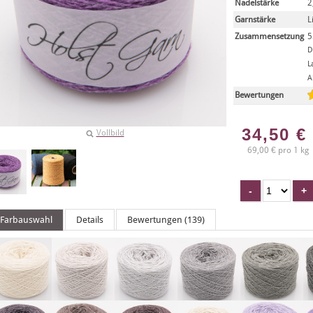
Nadelstärke
2
Garnstärke
L
Zusammensetzung
5
D
L
A
Bewertungen
34,50
€
Vollbild
69,00 € pro 1 kg
Farbauswahl
Details
Bewertungen (139)