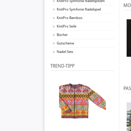
KnitPro Symfonie Nadelspitzen
MO
KnitPro Symfonie Nadelspiel
KnitPro Bamboo
KnitPro Seile
Bücher
Gutscheine
Nadel-Sets
TREND-TIPP
PA