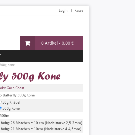
Login
Kasse
0 Artikel -
0,00 €
T
 500g Kone
fly 500g Kone
olst Garn Coast
5 Butterfly 500g Kone
50g Knäuel
500g Kone
500m
-fädig: 26 Maschen = 10 cm (Nadelstärke 2,5-3mm)
-fädig: 21 Maschen = 10cm (Nadelstärke 4-4,5mm)