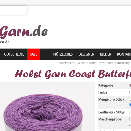
GUTSCHEINE
SALE
NÜTZLICHES
DESIGNER
BILDER
KONTAK
»
»
»
Startseite
Garne
Holst Garn Coast
Butterfly
Holst Garn Coast Butter
Kategorie
H
Farbe
1
Menge pro Stück
Lauflänge / 500g
3
Maschenprobe
1
2