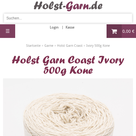
Login
Kasse
☰
0,00 €
»
»
»
Startseite
Garne
Holst Garn Coast
Ivory 500g Kone
Holst Garn Coast Ivory
500g Kone