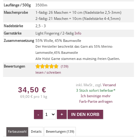
Lauflänge / 500g
3500m
Maschenprobe
1-fädig: 26 Maschen = 10 cm (Nadelstärke 2,5-3mm)
2-fädig: 21 Maschen = 10cm (Nadelstärke 4-4,5mm)
Nadelstärke
2,5 - 3
Garnstärke
Light Fingering / 2-fädig
Info
Zusammensetzung
55% Wolle, 45% Baumwolle
Der Hersteller beschreibt das Garn als 55% Merino-
Lammwolle,45% Baumwolle
Alle Holst Garne stammen aus mulesing-freien Quellen.
Bewertungen
(139)
lesen / schreiben
inkl. MwSt , zzgl.
Versand
34,50
€
3 Stück sofort lieferbar*
Ich benötige mehr
69,00 € pro 1 kg
Farb-Partie anfragen
Farbauswahl
Details
Bewertungen (139)