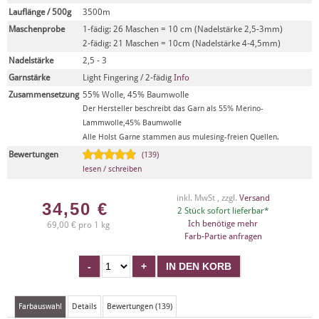
Lauflänge / 500g
3500m
Maschenprobe
1-fädig: 26 Maschen = 10 cm (Nadelstärke 2,5-3mm)
2-fädig: 21 Maschen = 10cm (Nadelstärke 4-4,5mm)
Nadelstärke
2,5 - 3
Garnstärke
Light Fingering / 2-fädig
Info
Zusammensetzung
55% Wolle, 45% Baumwolle
Der Hersteller beschreibt das Garn als 55% Merino-
Lammwolle,45% Baumwolle
Alle Holst Garne stammen aus mulesing-freien Quellen.
Bewertungen
(139)
lesen / schreiben
inkl. MwSt , zzgl.
Versand
34,50
€
2 Stück sofort lieferbar*
Ich benötige mehr
69,00 € pro 1 kg
Farb-Partie anfragen
Farbauswahl
Details
Bewertungen (139)