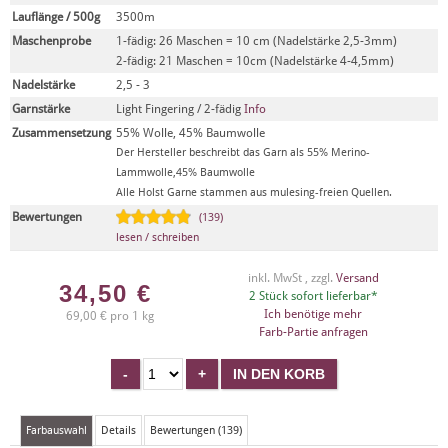
Lauflänge / 500g
3500m
Maschenprobe
1-fädig: 26 Maschen = 10 cm (Nadelstärke 2,5-3mm)
2-fädig: 21 Maschen = 10cm (Nadelstärke 4-4,5mm)
Nadelstärke
2,5 - 3
Garnstärke
Light Fingering / 2-fädig
Info
Zusammensetzung
55% Wolle, 45% Baumwolle
Der Hersteller beschreibt das Garn als 55% Merino-
Lammwolle,45% Baumwolle
Alle Holst Garne stammen aus mulesing-freien Quellen.
Bewertungen
(139)
lesen / schreiben
inkl. MwSt , zzgl.
Versand
34,50
€
2 Stück sofort lieferbar*
Ich benötige mehr
69,00 € pro 1 kg
Farb-Partie anfragen
Farbauswahl
Details
Bewertungen (139)