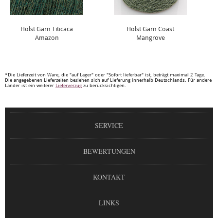
Holst Garn Titicaca
Holst Garn Coast
Amazon
Mangrove
*Die Lieferzeit von Ware, die "auf Lager" oder "Sofort lieferbar" ist, beträgt maximal 2 Tage.
Die angegebenen Lieferzeiten beziehen sich auf Lieferung innerhalb Deutschlands. Für andere
Länder ist ein weiterer
Lieferverzug
zu berücksichtigen.
SERVICE
BEWERTUNGEN
KONTAKT
LINKS