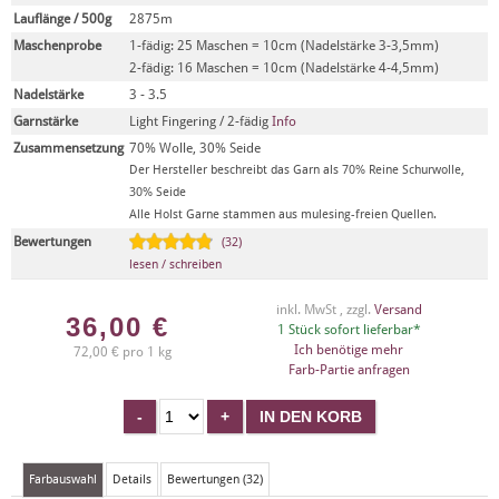
Lauflänge / 500g
2875m
Maschenprobe
1-fädig: 25 Maschen = 10cm (Nadelstärke 3-3,5mm)
2-fädig: 16 Maschen = 10cm (Nadelstärke 4-4,5mm)
Nadelstärke
3 - 3.5
Garnstärke
Light Fingering / 2-fädig
Info
Zusammensetzung
70% Wolle, 30% Seide
Der Hersteller beschreibt das Garn als 70% Reine Schurwolle,
30% Seide
Alle Holst Garne stammen aus mulesing-freien Quellen.
Bewertungen
(32)
lesen / schreiben
inkl. MwSt , zzgl.
Versand
36,00
€
1 Stück sofort lieferbar*
Ich benötige mehr
72,00 € pro 1 kg
Farb-Partie anfragen
Farbauswahl
Details
Bewertungen (32)