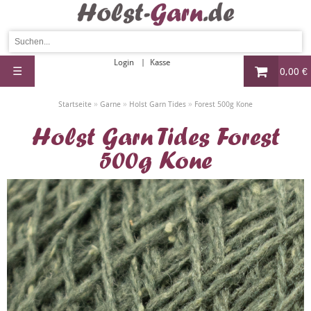
Login
Kasse
☰
0,00 €
»
»
»
Startseite
Garne
Holst Garn Tides
Forest 500g Kone
Holst Garn Tides Forest
500g Kone