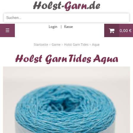
Login
Kasse
☰
0,00 €
»
»
»
Startseite
Garne
Holst Garn Tides
Aqua
Holst Garn Tides Aqua