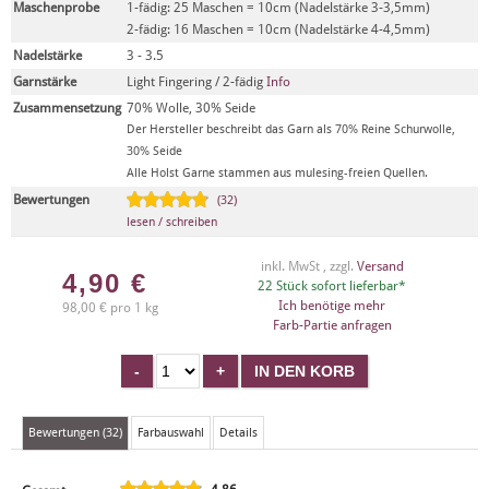
Maschenprobe
1-fädig: 25 Maschen = 10cm (Nadelstärke 3-3,5mm)
2-fädig: 16 Maschen = 10cm (Nadelstärke 4-4,5mm)
Nadelstärke
3 - 3.5
Garnstärke
Light Fingering / 2-fädig
Info
Zusammensetzung
70% Wolle, 30% Seide
Der Hersteller beschreibt das Garn als 70% Reine Schurwolle,
30% Seide
Alle Holst Garne stammen aus mulesing-freien Quellen.
Bewertungen
(32)
lesen / schreiben
inkl. MwSt , zzgl.
Versand
4,90
€
22 Stück sofort lieferbar*
Ich benötige mehr
98,00 € pro 1 kg
Farb-Partie anfragen
Bewertungen (32)
Farbauswahl
Details