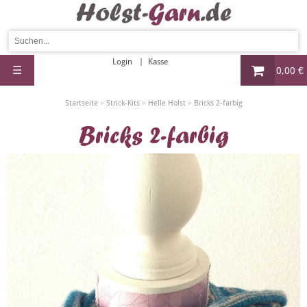
Login
Kasse
☰
0,00 €
»
»
»
Startseite
Strick-Kits
Helle Holst
Bricks 2-farbig
Bricks 2-farbig