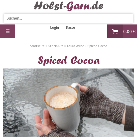
Login
Kasse
☰
0,00 €
»
»
»
Startseite
Strick-Kits
Laura Aylor
Spiced Cocoa
Spiced Cocoa