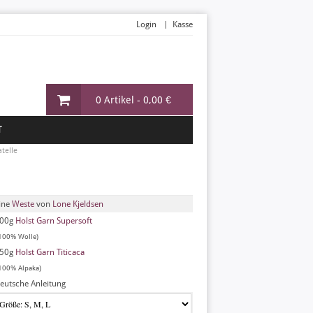
Login
Kasse
0 Artikel -
0,00 €
T
telle
ine
Weste
von
Lone Kjeldsen
00g
Holst Garn Supersoft
100% Wolle)
50g
Holst Garn Titicaca
100% Alpaka)
eutsche Anleitung