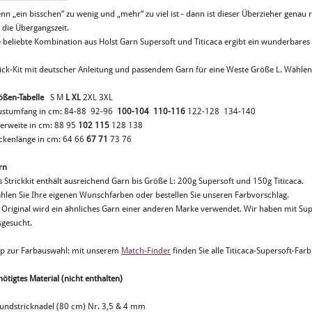
n „ein bisschen“ zu wenig und „mehr“ zu viel ist - dann ist dieser Überzieher genau ri
 die Übergangszeit.
e beliebte Kombination aus Holst Garn Supersoft und Titicaca ergibt ein wunderbar
rick-Kit mit deutscher Anleitung und passendem Garn für eine Weste Größe L. Wähle
ößen-Tabelle
S M
L
XL
2XL 3XL
ustumfang in cm: 84-88 92-96
100-104 110-116
122-128 134-140
erweite in cm: 88 95
102 115
128 138
ckenlänge in cm: 64 66
67 71
73 76
rn
 Strickkit enthält ausreichend Garn bis Größe L: 200g Supersoft und 150g Titicaca.
hlen Sie Ihre eigenen Wunschfarben oder bestellen Sie unseren Farbvorschlag.
 Original wird ein ähnliches Garn einer anderen Marke verwendet. Wir haben mit Supe
sgesucht.
pp zur Farbauswahl: mit unserem
Match-Finder
finden Sie alle Titicaca-Supersoft-Fa
ötigtes Material (nicht enthalten)
Rundstricknadel (80 cm) Nr. 3,5 & 4 mm