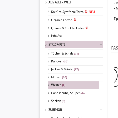
AUS ALLER WELT
• 
• 
KnitPro Symfonie Terra
NEU
Tip
Organic Cotton
Quince & Co. Chickadee
Hifa Ask
STRICK-KITS
PA
Tücher & Schals
(78)
Pullover
(32)
Jacken & Mäntel
(37)
Mützen
(10)
Westen
(2)
Handschuhe, Stulpen
(6)
Socken
(3)
ZUBEHÖR