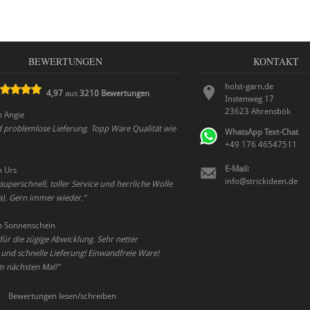
BEWERTUNGEN
KONTAKT
holst-garn.de
4,97
aus
3210
Bewertungen
Instenweg 17
23623
Ahrensbök
n
Angie
d problemlose Lieferung. Topp Ware Qualität wie
WhatsApp Text-Chat
+49 176 46547511
E-Mail:
n
Urs
info@strickideen.de
uperschnell, toller Service und herrliche Wolle
a). Gern immer wieder.
”
n
Sonnenschein
für die zügige Abwicklung. Sehr netter
 und schnelle Lieferung! Einwandfreie Ware!
m nächsten Mal!
”
Bewertungen lesen/schreiben