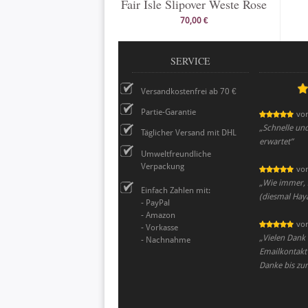
Fair Isle Slipover Weste Rose
70,00 €
SERVICE
Versandkostenfrei ab 70 €
Partie-Garantie
vo
„
Schnelle un
Täglicher Versand mit DHL
erwartet
”
Umweltfreundliche
Verpackung
vo
„
Wie immer, s
Einfach Zahlen mit:
(diesmal Hay
- PayPal
- Amazon
vo
- Vorkasse
„
Vielen Dank 
- Nachnahme
Emailkontakt
Danke bis zu