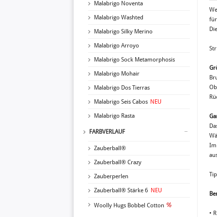
Malabrigo Noventa
Wen
Malabrigo Washted
für
Di
Malabrigo Silky Merino
Malabrigo Arroyo
St
Malabrigo Sock Metamorphosis
Gr
Malabrigo Mohair
Br
Ob
Malabrigo Dos Tierras
Rü
Malabrigo Seis Cabos
NEU
Malabrigo Rasta
Ga
Das
FARBVERLAUF
Wä
Im
Zauberball®
au
Zauberball® Crazy
Ti
Zauberperlen
Zauberball® Stärke 6
NEU
Ben
Woolly Hugs Bobbel Cotton
• 