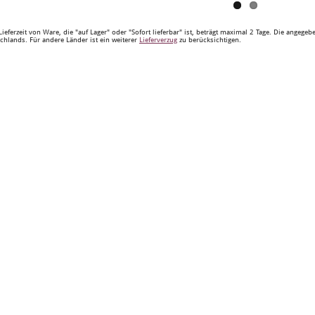
Lieferzeit von Ware, die "auf Lager" oder "Sofort lieferbar" ist, beträgt maximal 2 Tage. Die angege
chlands. Für andere Länder ist ein weiterer
Lieferverzug
zu berücksichtigen.