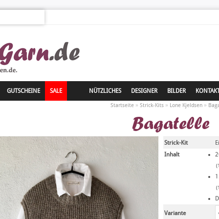
GUTSCHEINE
SALE
NÜTZLICHES
DESIGNER
BILDER
KONTAK
»
»
»
Startseite
Strick-Kits
Lone Kjeldsen
Baga
Bagatelle
Strick-Kit
E
Inhalt
2
(
1
(
D
Variante