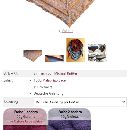
Vollbild
Strick-Kit
Ein
Tuch
von
Michael Knitter
Inhalt
150g
Malabrigo Lace
(100% Wolle)
Deutsche Anleitung
Anleitung
Farbe 1 ändern
Farbe 2 ändern
50g Geranio
50g Violetas
verfügbare Farbe wählen