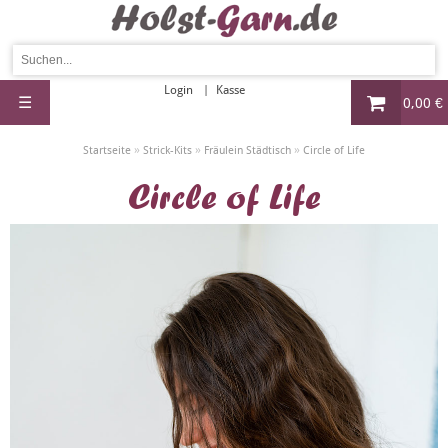
Login
Kasse
☰
0,00 €
»
»
»
Startseite
Strick-Kits
Fräulein Städtisch
Circle of Life
Circle of Life