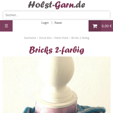
Login
Kasse
☰
0,00 €
»
»
»
Startseite
Strick-Kits
Helle Holst
Bricks 2-farbig
Bricks 2-farbig