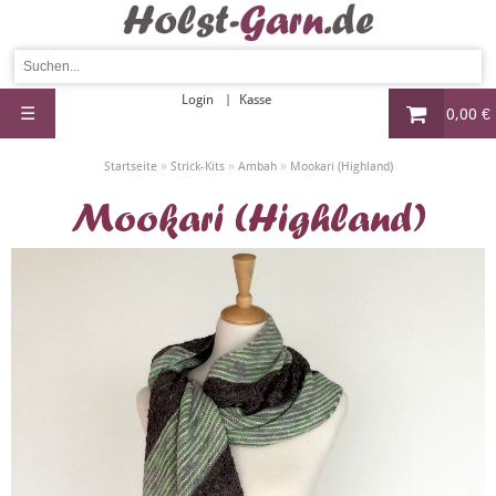
Login
Kasse
☰
0,00 €
»
»
»
Startseite
Strick-Kits
Ambah
Mookari (Highland)
Mookari (Highland)