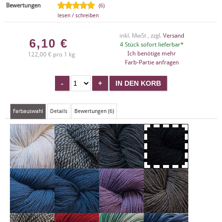
Bewertungen
(6)
lesen / schreiben
inkl. MwSt , zzgl.
Versand
6,10
€
4 Stück sofort lieferbar*
Ich benötige mehr
122,00 € pro 1 kg
Farb-Partie anfragen
Farbauswahl
Details
Bewertungen (6)
X