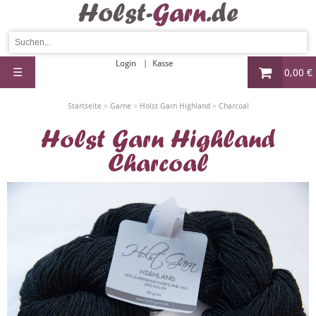
Login
Kasse
☰
0,00 €
»
»
»
Startseite
Garne
Holst Garn Highland
Charcoal
Holst Garn Highland
Charcoal