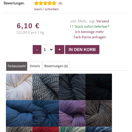
Bewertungen
(6)
lesen / schreiben
inkl. MwSt , zzgl.
Versand
6,10
€
11 Stück sofort lieferbar*
Ich benötige mehr
122,00 € pro 1 kg
Farb-Partie anfragen
Farbauswahl
Details
Bewertungen (6)
X