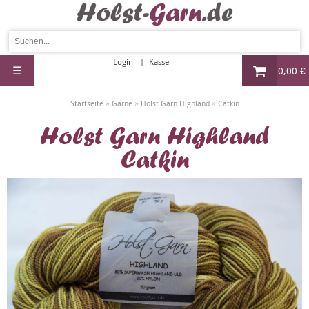
Login
Kasse
☰
0,00 €
»
»
»
Startseite
Garne
Holst Garn Highland
Catkin
Holst Garn Highland
Catkin