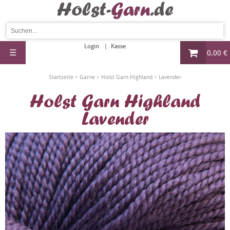
Login
Kasse
☰
0,00 €
»
»
»
Startseite
Garne
Holst Garn Highland
Lavender
Holst Garn Highland
Lavender