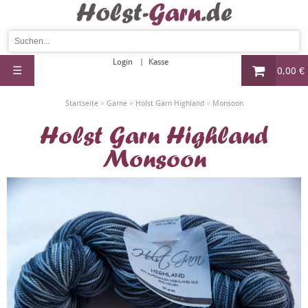
Login
Kasse
☰
0,00 €
»
»
»
Startseite
Garne
Holst Garn Highland
Monsoon
Holst Garn Highland
Monsoon