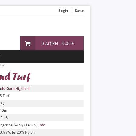
Login
Kasse
0 Artikel -
0,00 €
T
Turf
nd Turf
olst Garn Highland
5 Turf
0g
10m
,5 - 3
ingering / 4 ply (14 wpi)
Info
0% Wolle, 20% Nylon