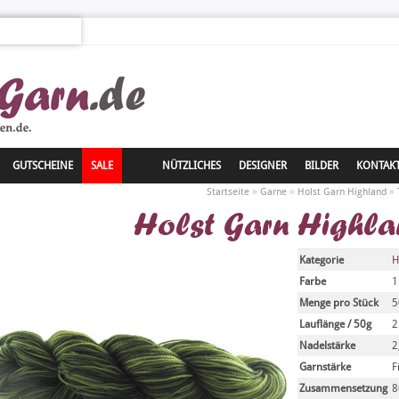
GUTSCHEINE
SALE
NÜTZLICHES
DESIGNER
BILDER
KONTAK
»
»
»
Startseite
Garne
Holst Garn Highland
Holst Garn Highla
Kategorie
H
Farbe
1
Menge pro Stück
5
Lauflänge / 50g
2
Nadelstärke
2
Garnstärke
F
Zusammensetzung
8