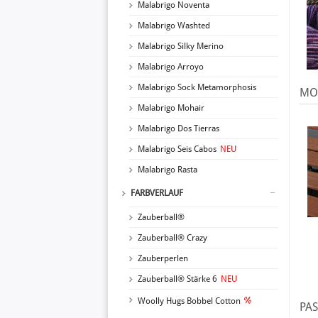
Malabrigo Noventa
Malabrigo Washted
Malabrigo Silky Merino
Malabrigo Arroyo
Malabrigo Sock Metamorphosis
MO
Malabrigo Mohair
Malabrigo Dos Tierras
Malabrigo Seis Cabos
NEU
Malabrigo Rasta
FARBVERLAUF
Zauberball®
Zauberball® Crazy
Zauberperlen
Zauberball® Stärke 6
NEU
Woolly Hugs Bobbel Cotton
PA