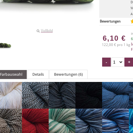
D
W
A
Bewertungen
Vollbild
i
6,10
€
6
I
122,00 € pro 1 kg
F
Farbauswahl
Details
Bewertungen (6)
X