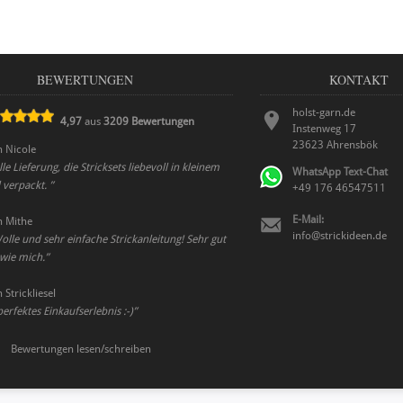
BEWERTUNGEN
KONTAKT
holst-garn.de
4,97
aus
3209
Bewertungen
Instenweg 17
23623
Ahrensbök
n
Nicole
le Lieferung, die Stricksets liebevoll in kleinem
WhatsApp Text-Chat
l verpackt.
”
+49 176 46547511
E-Mail:
n
Mithe
info@strickideen.de
olle und sehr einfache Strickanleitung! Sehr gut
 wie mich.
”
n
Strickliesel
rfektes Einkaufserlebnis :-)
”
Bewertungen lesen/schreiben