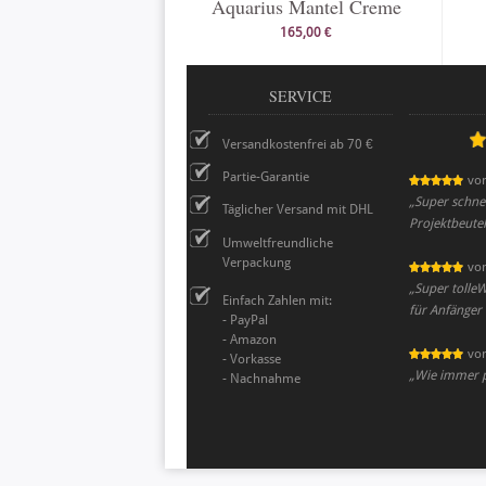
Aquarius Mantel Creme
165,00 €
SERVICE
Versandkostenfrei ab 70 €
Partie-Garantie
vo
„
Super schnel
Täglicher Versand mit DHL
Projektbeute
Umweltfreundliche
Verpackung
vo
„
Super tolleW
Einfach Zahlen mit:
für Anfänger
- PayPal
- Amazon
vo
- Vorkasse
„
Wie immer pe
- Nachnahme