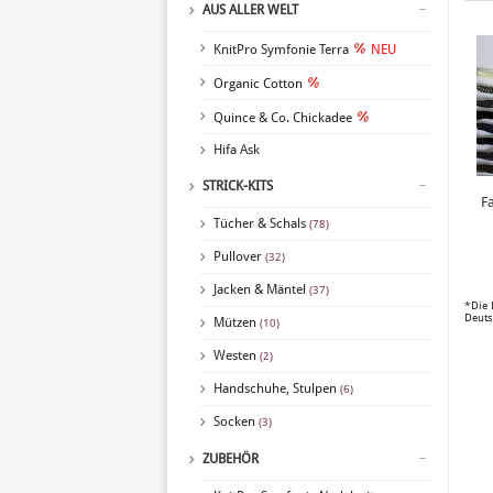
AUS ALLER WELT
KnitPro Symfonie Terra
NEU
Organic Cotton
Quince & Co. Chickadee
Hifa Ask
STRICK-KITS
F
Tücher & Schals
(78)
Pullover
(32)
Jacken & Mäntel
(37)
*Die 
Deuts
Mützen
(10)
Westen
(2)
Handschuhe, Stulpen
(6)
Socken
(3)
ZUBEHÖR