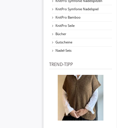
KnitPro Symfonie Nadelspitzen
KnitPro Symfonie Nadelspiel
KnitPro Bamboo
KnitPro Seile
Bücher
Gutscheine
Nadel-Sets
TREND-TIPP