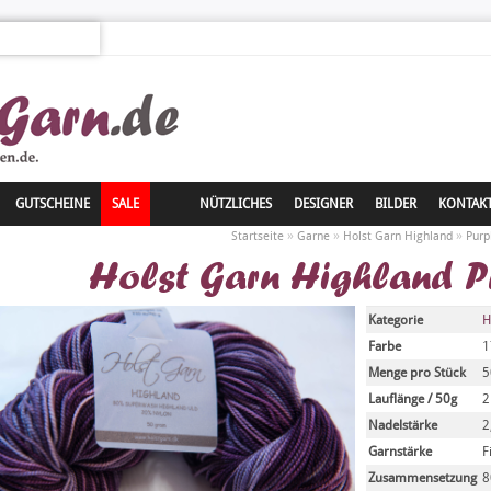
GUTSCHEINE
SALE
NÜTZLICHES
DESIGNER
BILDER
KONTAK
»
»
»
Startseite
Garne
Holst Garn Highland
Purp
Holst Garn Highland P
Kategorie
H
Farbe
1
Menge pro Stück
5
Lauflänge / 50g
2
Nadelstärke
2
Garnstärke
F
Zusammensetzung
8