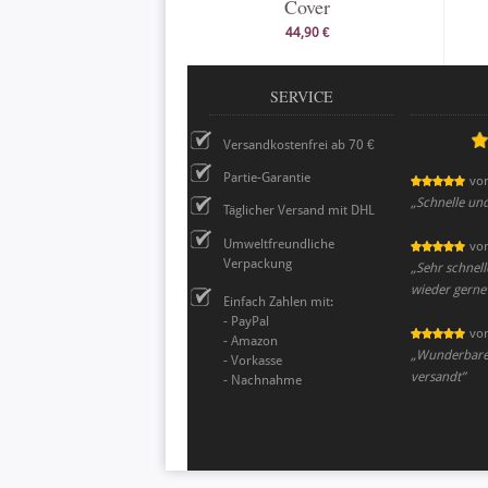
Cover
44,90 €
SERVICE
Versandkostenfrei ab 70 €
Partie-Garantie
vo
„
Schnelle und
Täglicher Versand mit DHL
Umweltfreundliche
vo
Verpackung
„
Sehr schnel
wieder gerne
Einfach Zahlen mit:
- PayPal
vo
- Amazon
„
Wunderbares
- Vorkasse
versandt
”
- Nachnahme