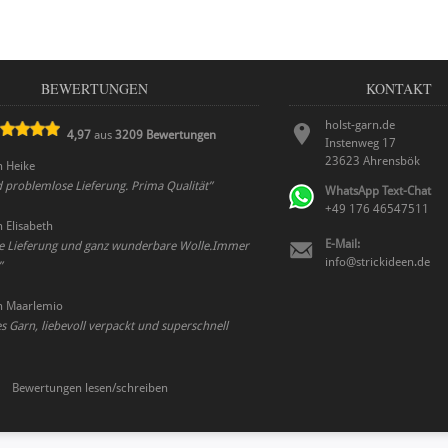
BEWERTUNGEN
KONTAKT
holst-garn.de
4,97
aus
3209
Bewertungen
Instenweg 17
23623
Ahrensbök
n
Heike
 problemlose Lieferung. Prima Qualität
”
WhatsApp Text-Chat
+49 176 46547511
n
Elisabeth
E-Mail:
le Lieferung und ganz wunderbare Wolle.Immer
info@strickideen.de
”
n
Maarlemio
 Garn, liebevoll verpackt und superschnell
Bewertungen lesen/schreiben