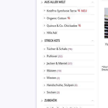
AUS ALLER WELT
KnitPro Symfonie Terra
NEU
Organic Cotton
Quince & Co. Chickadee
Hifa Ask
STRICK-KITS
F
Tücher & Schals
(78)
Pullover
(32)
Jacken & Mäntel
(37)
*Die 
Deuts
Mützen
(10)
Westen
(2)
Handschuhe, Stulpen
(6)
Socken
(3)
ZUBEHÖR