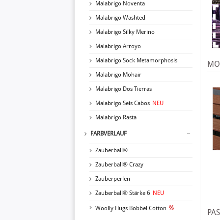
Malabrigo Noventa
Malabrigo Washted
Malabrigo Silky Merino
Malabrigo Arroyo
Malabrigo Sock Metamorphosis
MO
Malabrigo Mohair
Malabrigo Dos Tierras
Malabrigo Seis Cabos
NEU
Malabrigo Rasta
FARBVERLAUF
Zauberball®
Zauberball® Crazy
Zauberperlen
Zauberball® Stärke 6
NEU
Woolly Hugs Bobbel Cotton
PA