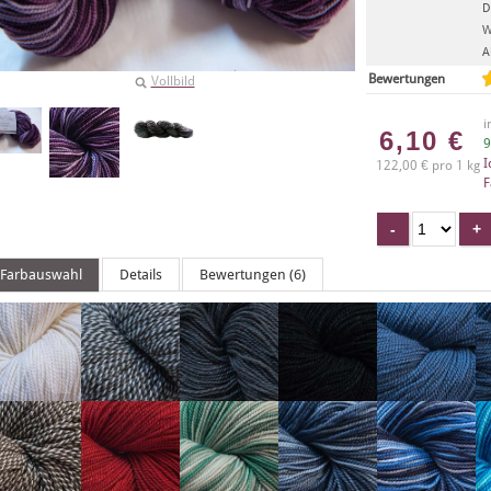
D
W
A
Bewertungen
Vollbild
i
6,10
€
9
I
122,00 € pro 1 kg
F
Farbauswahl
Details
Bewertungen (6)
X