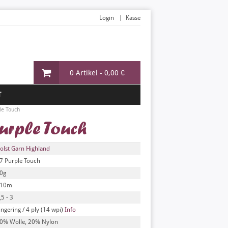
Login
Kasse
0 Artikel -
0,00 €
T
le Touch
urple Touch
olst Garn Highland
7 Purple Touch
0g
10m
,5 - 3
ingering / 4 ply (14 wpi)
Info
0% Wolle, 20% Nylon