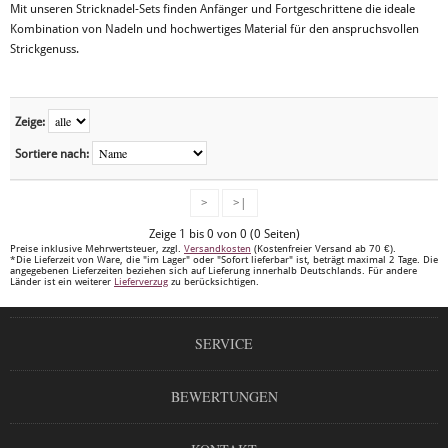
Mit unseren Stricknadel-Sets finden Anfänger und Fortgeschrittene die ideale
Kombination von Nadeln und hochwertiges Material für den anspruchsvollen
Strickgenuss.
Zeige:
Sortiere nach:
>
>|
Zeige 1 bis 0 von 0 (0 Seiten)
Preise inklusive Mehrwertsteuer, zzgl.
Versandkosten
(Kostenfreier Versand ab 70 €).
*Die Lieferzeit von Ware, die "im Lager" oder "Sofort lieferbar" ist, beträgt maximal 2 Tage. Die
angegebenen Lieferzeiten beziehen sich auf Lieferung innerhalb Deutschlands. Für andere
Länder ist ein weiterer
Lieferverzug
zu berücksichtigen.
SERVICE
BEWERTUNGEN