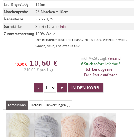
Lauflänge / 50g
166m
Maschenprobe
26 Maschen = 10cm
Nadelstärke
3,25 - 3,75
Garnstärke
Sport (12 wpi)
Info
Zusammensetzung
100% Wolle
Der Hersteller beschreibt das Garn als 100% American wool /
Grown, spun, and dyed in USA
inkl. MwSt , zzgl.
Versand
10,50
€
6 Stück sofort lieferbar*
10,90 €
Ich benötige mehr
210,00 € pro 1 kg
Farb-Partie anfragen
Farbauswahl
Details
Bewertungen (0)