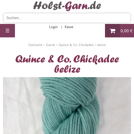
Login
Kasse
☰
0,00 €
»
»
»
Startseite
Garne
Quince & Co. Chickadee
belize
Quince & Co. Chickadee
belize