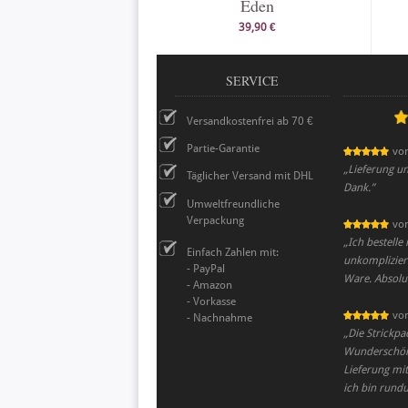
Eden
39,90 €
SERVICE
Versandkostenfrei ab 70 €
Partie-Garantie
vo
„
Lieferung un
Täglicher Versand mit DHL
Dank.
”
Umweltfreundliche
Verpackung
vo
„
Ich bestelle
Einfach Zahlen mit:
unkomplizier
- PayPal
Ware. Absol
- Amazon
- Vorkasse
vo
- Nachnahme
„
Die Strickpa
Wunderschöne
Lieferung mi
ich bin rund