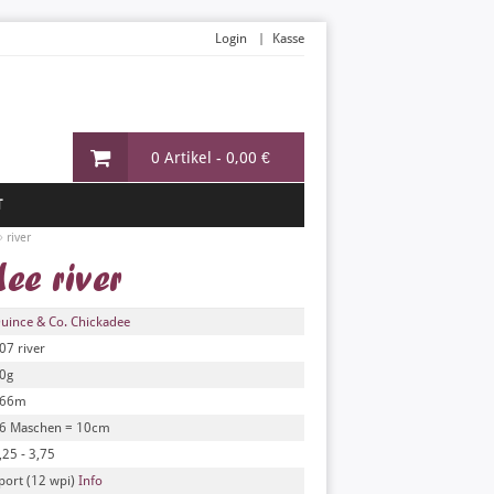
Login
Kasse
0 Artikel -
0,00 €
T
»
river
ee river
uince & Co. Chickadee
07 river
0g
66m
6 Maschen = 10cm
,25 - 3,75
port (12 wpi)
Info