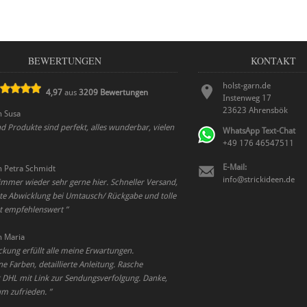
BEWERTUNGEN
KONTAKT
holst-garn.de
4,97
aus
3209
Bewertungen
Instenweg 17
23623
Ahrensbök
n
Susa
d Produkte sind perfekt, alles wunderbar, vielen
WhatsApp Text-Chat
+49 176 46547511
E-Mail:
n
Petra Schmidt
info@strickideen.de
 immer wieder sehr gerne hier. Schneller Versand,
te Abwicklung bei Umtausch/ Rückgabe und tolle
ut empfehlenswert
”
n
Maria
ckung erfüllt alle meine Erwartungen.
 Farben, detaillierte Anleitung. Rasche
t DHL mit Link zur Sendungsverfolgung. Danke,
um zufrieden.
”