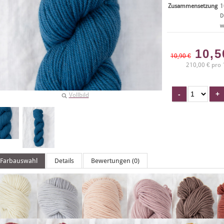
Zusammensetzung
1
D
w
10,
10,90 €
210,00 € pro 
Vollbild
Farbauswahl
Details
Bewertungen (0)