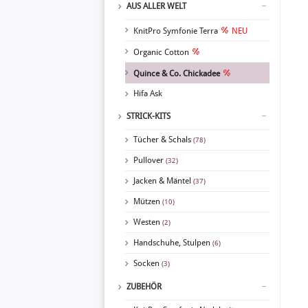
AUS ALLER WELT
KnitPro Symfonie Terra
NEU
Organic Cotton
Quince & Co. Chickadee
Hifa Ask
STRICK-KITS
Tücher & Schals
(78)
Pullover
(32)
Jacken & Mäntel
(37)
Mützen
(10)
Westen
(2)
Handschuhe, Stulpen
(6)
Socken
(3)
ZUBEHÖR