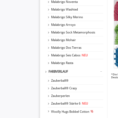
Malabrigo Noventa
Malabrigo Washted
Malabrigo Silky Merino
Malabrigo Arroyo
Malabrigo Sock Metamorphosis
Malabrigo Mohair
Malabrigo Dos Tierras
Malabrigo Seis Cabos
NEU
Malabrigo Rasta
FARBVERLAUF
*Die 
Deuts
Zauberball®
Zauberball® Crazy
Zauberperlen
Zauberball® Stärke 6
NEU
Woolly Hugs Bobbel Cotton