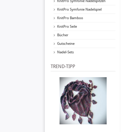
KnitPro Symfonie Nadelspitzen
KnitPro Symfonie Nadelspiel
KnitPro Bamboo
KnitPro Seile
Bücher
Gutscheine
Nadel-Sets
TREND-TIPP