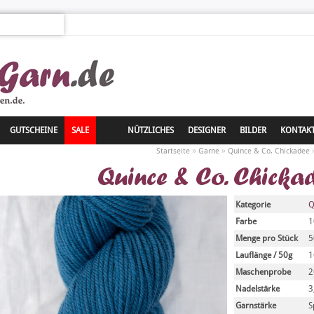
GUTSCHEINE
SALE
NÜTZLICHES
DESIGNER
BILDER
KONTAK
»
»
Startseite
Garne
Quince & Co. Chickadee
Quince & Co. Chickad
Kategorie
Q
Farbe
1
Menge pro Stück
5
Lauflänge / 50g
1
Maschenprobe
2
Nadelstärke
3
Garnstärke
S