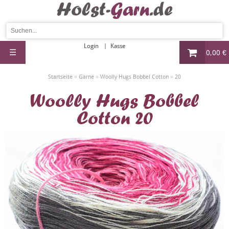
Login
Kasse
☰
0,00 €
»
»
»
Startseite
Garne
Woolly Hugs Bobbel Cotton
20
Woolly Hugs Bobbel
Cotton 20