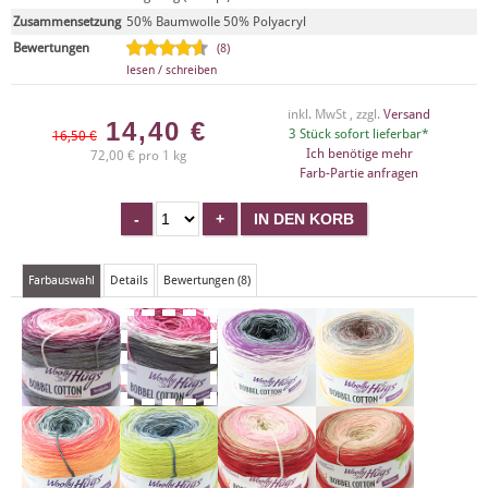
Zusammensetzung
50% Baumwolle 50% Polyacryl
Bewertungen
(8)
lesen / schreiben
inkl. MwSt , zzgl.
Versand
14,40
€
3 Stück sofort lieferbar*
16,50 €
Ich benötige mehr
72,00 € pro 1 kg
Farb-Partie anfragen
Farbauswahl
Details
Bewertungen (8)