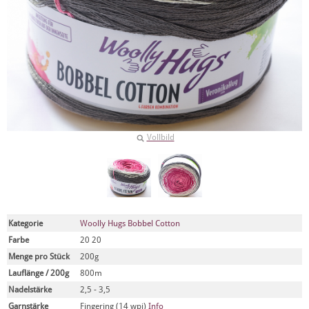
Vollbild
Kategorie
Woolly Hugs Bobbel Cotton
Farbe
20 20
Menge pro Stück
200g
Lauflänge / 200g
800m
Nadelstärke
2,5 - 3,5
Garnstärke
Fingering (14 wpi)
Info