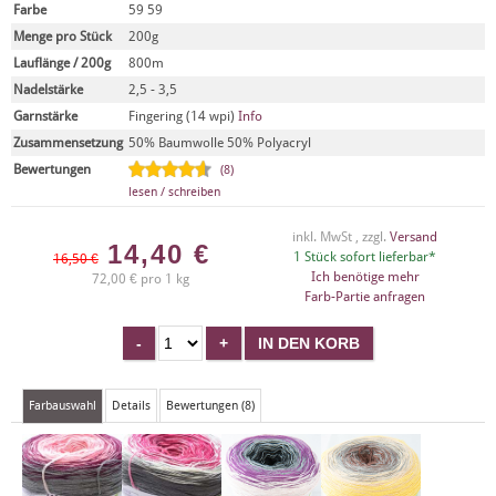
Farbe
59 59
Menge pro Stück
200g
Lauflänge / 200g
800m
Nadelstärke
2,5 - 3,5
Garnstärke
Fingering (14 wpi)
Info
Zusammensetzung
50% Baumwolle 50% Polyacryl
Bewertungen
(8)
lesen / schreiben
inkl. MwSt , zzgl.
Versand
14,40
€
1 Stück sofort lieferbar*
16,50 €
Ich benötige mehr
72,00 € pro 1 kg
Farb-Partie anfragen
Farbauswahl
Details
Bewertungen (8)