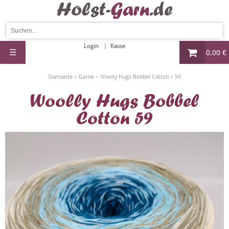
Login
Kasse
☰
0,00 €
»
»
»
Startseite
Garne
Woolly Hugs Bobbel Cotton
59
Woolly Hugs Bobbel
Cotton 59