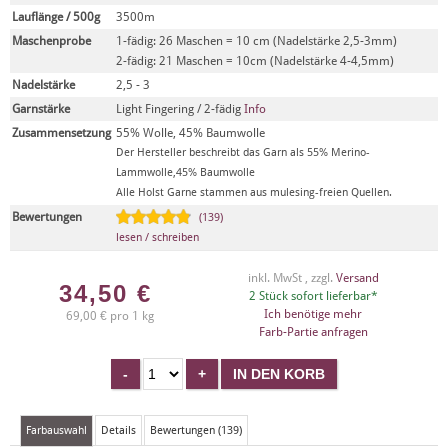
Lauflänge / 500g
3500m
Maschenprobe
1-fädig: 26 Maschen = 10 cm (Nadelstärke 2,5-3mm)
2-fädig: 21 Maschen = 10cm (Nadelstärke 4-4,5mm)
Nadelstärke
2,5 - 3
Garnstärke
Light Fingering / 2-fädig
Info
Zusammensetzung
55% Wolle, 45% Baumwolle
Der Hersteller beschreibt das Garn als 55% Merino-
Lammwolle,45% Baumwolle
Alle Holst Garne stammen aus mulesing-freien Quellen.
Bewertungen
(139)
lesen / schreiben
inkl. MwSt , zzgl.
Versand
34,50
€
2 Stück sofort lieferbar*
Ich benötige mehr
69,00 € pro 1 kg
Farb-Partie anfragen
Farbauswahl
Details
Bewertungen (139)