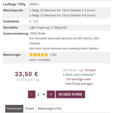
Lauflänge / 500g
2880m
Maschenprobe
1-fädig: 25 Maschen für 10cm (Nadeln 3-3,5mm)
2-fädig: 16 Maschen für 10cm (Nadeln 4-4,5mm)
Nadelstärke
3 - 3,5
Garnstärke
Light Fingering / 2-fädig
Info
Zusammensetzung
100% Wolle
Der Hersteller beschreibt das Garn als 50% Merino, 50%
Shetland
Alle Holst Garne stammen aus mulesing-freien Quellen.
Bewertungen
(195)
lesen / schreiben
inkl. MwSt , zzgl.
Versand
33,50
€
3 Stück sofort lieferbar*
Ich benötige mehr
67,00 € pro 1 kg
Farb-Partie anfragen
Farbauswahl
Details
Bewertungen (195)