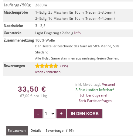
Lauflänge / 500g
2880m
Maschenprobe
1-fädig: 25 Maschen für 10cm (Nadeln 3-3,5mm)
2-fädig: 16 Maschen für 10cm (Nadeln 4-4,5mm)
Nadelstärke
3 - 3,5
Garnstärke
Light Fingering / 2-fädig
Info
Zusammensetzung
100% Wolle
Der Hersteller beschreibt das Garn als 50% Merino, 50%
Shetland
Alle Holst Garne stammen aus mulesing-freien Quellen.
Bewertungen
(195)
lesen / schreiben
inkl. MwSt , zzgl.
Versand
33,50
€
3 Stück sofort lieferbar*
Ich benötige mehr
67,00 € pro 1 kg
Farb-Partie anfragen
Farbauswahl
Details
Bewertungen (195)