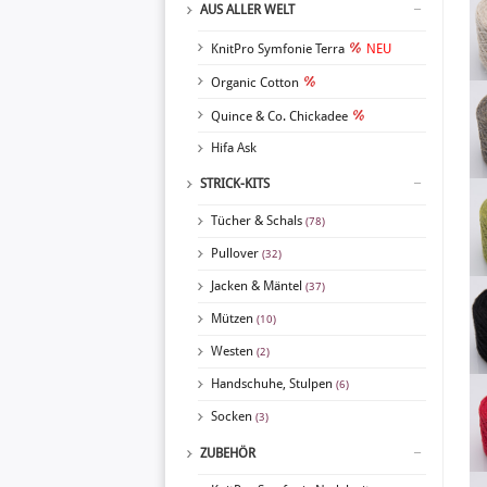
AUS ALLER WELT
KnitPro Symfonie Terra
NEU
Organic Cotton
Quince & Co. Chickadee
Hifa Ask
STRICK-KITS
Tücher & Schals
(78)
Pullover
(32)
Jacken & Mäntel
(37)
Mützen
(10)
Westen
(2)
Handschuhe, Stulpen
(6)
Socken
(3)
ZUBEHÖR