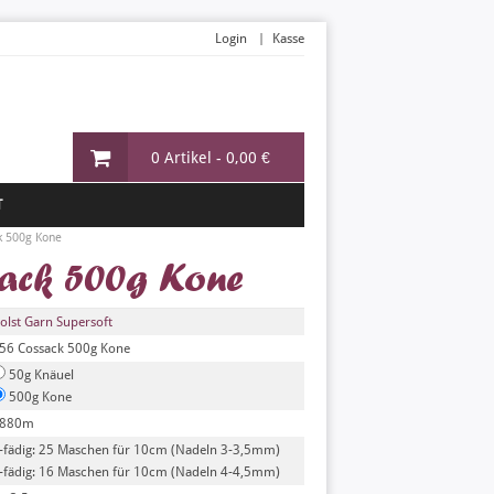
Login
Kasse
0 Artikel -
0,00 €
T
k 500g Kone
sack 500g Kone
olst Garn Supersoft
56 Cossack 500g Kone
50g Knäuel
500g Kone
880m
-fädig: 25 Maschen für 10cm (Nadeln 3-3,5mm)
-fädig: 16 Maschen für 10cm (Nadeln 4-4,5mm)