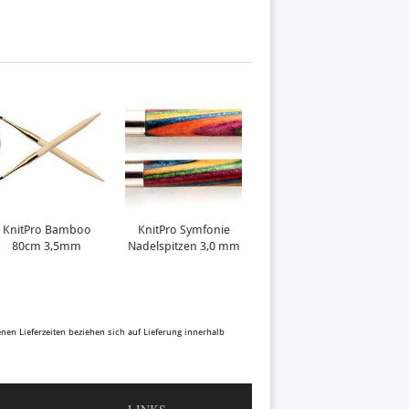
KnitPro Bamboo
KnitPro Symfonie
KnitPro Symfonie
80cm 3,5mm
Nadelspitzen 3,0 mm
Nadelspitzen 3,25
N
mm
benen Lieferzeiten beziehen sich auf Lieferung innerhalb