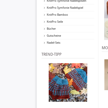
KnitPro Symfonie Nadelspitzen
KnitPro Symfonie Nadelspiel
KnitPro Bamboo
KnitPro Seile
Bücher
Gutscheine
Nadel-Sets
MOD
TREND-TIPP