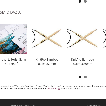
SSEND DAZU:
arbkarte Holst Garn
KnitPro Bamboo
KnitPro Bamboo
Supersoft
80cm 3,0mm
80cm 3,25mm
Lieferzeit von Ware, die "auf Lager" oder "Sofort lieferbar" ist, beträgt maximal 2 Tage. Die angege
chlands. Für andere Länder ist ein weiterer
Lieferverzug
zu berücksichtigen.