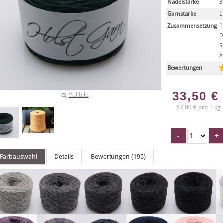
Nadelstärke
3
Garnstärke
L
Zusammensetzung
1
D
S
A
Bewertungen
33,50
€
Vollbild
67,00 € pro 1 kg
Farbauswahl
Details
Bewertungen (195)