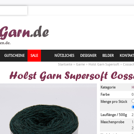
GUTSCHEINE
SALE
NÜTZLICHES
DESIGNER
BILDER
KONTAK
»
»
»
Startseite
Garne
Holst Garn Supersoft
Cossac
Holst Garn Supersoft Cos
Kategorie
H
Farbe
0
Menge pro Stück
Lauflänge / 500g
2
Maschenprobe
1
2