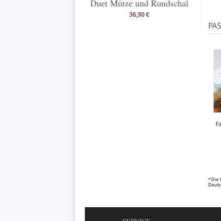
Duet Mütze und Rundschal
36,90 €
PA
F
*Die 
Deuts