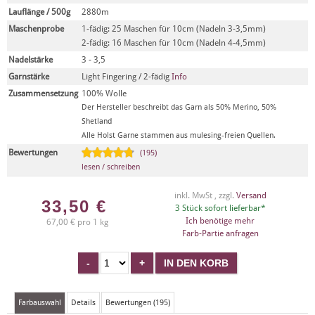
Lauflänge / 500g
2880m
Maschenprobe
1-fädig: 25 Maschen für 10cm (Nadeln 3-3,5mm)
2-fädig: 16 Maschen für 10cm (Nadeln 4-4,5mm)
Nadelstärke
3 - 3,5
Garnstärke
Light Fingering / 2-fädig
Info
Zusammensetzung
100% Wolle
Der Hersteller beschreibt das Garn als 50% Merino, 50%
Shetland
Alle Holst Garne stammen aus mulesing-freien Quellen.
Bewertungen
(195)
lesen / schreiben
inkl. MwSt , zzgl.
Versand
33,50
€
3 Stück sofort lieferbar*
Ich benötige mehr
67,00 € pro 1 kg
Farb-Partie anfragen
Farbauswahl
Details
Bewertungen (195)