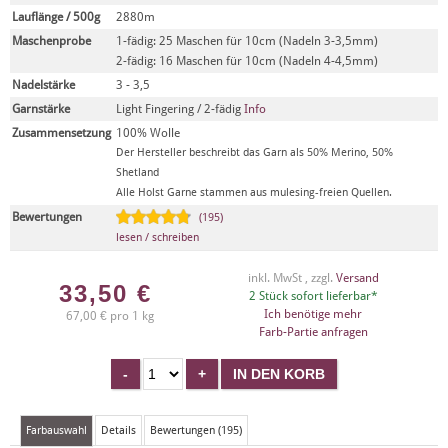
Lauflänge / 500g
2880m
Maschenprobe
1-fädig: 25 Maschen für 10cm (Nadeln 3-3,5mm)
2-fädig: 16 Maschen für 10cm (Nadeln 4-4,5mm)
Nadelstärke
3 - 3,5
Garnstärke
Light Fingering / 2-fädig
Info
Zusammensetzung
100% Wolle
Der Hersteller beschreibt das Garn als 50% Merino, 50%
Shetland
Alle Holst Garne stammen aus mulesing-freien Quellen.
Bewertungen
(195)
lesen / schreiben
inkl. MwSt , zzgl.
Versand
33,50
€
2 Stück sofort lieferbar*
Ich benötige mehr
67,00 € pro 1 kg
Farb-Partie anfragen
Farbauswahl
Details
Bewertungen (195)