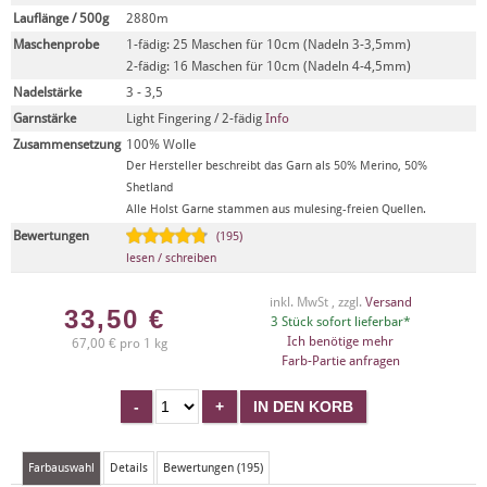
Lauflänge / 500g
2880m
Maschenprobe
1-fädig: 25 Maschen für 10cm (Nadeln 3-3,5mm)
2-fädig: 16 Maschen für 10cm (Nadeln 4-4,5mm)
Nadelstärke
3 - 3,5
Garnstärke
Light Fingering / 2-fädig
Info
Zusammensetzung
100% Wolle
Der Hersteller beschreibt das Garn als 50% Merino, 50%
Shetland
Alle Holst Garne stammen aus mulesing-freien Quellen.
Bewertungen
(195)
lesen / schreiben
inkl. MwSt , zzgl.
Versand
33,50
€
3 Stück sofort lieferbar*
Ich benötige mehr
67,00 € pro 1 kg
Farb-Partie anfragen
Farbauswahl
Details
Bewertungen (195)