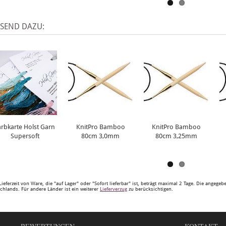
SSEND DAZU:
arbkarte Holst Garn
KnitPro Bamboo
KnitPro Bamboo
Supersoft
80cm 3,0mm
80cm 3,25mm
Lieferzeit von Ware, die "auf Lager" oder "Sofort lieferbar" ist, beträgt maximal 2 Tage. Die angege
chlands. Für andere Länder ist ein weiterer
Lieferverzug
zu berücksichtigen.