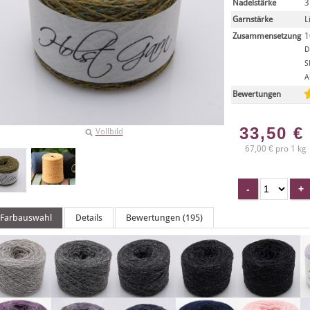
Nadelstärke
3
Garnstärke
L
Zusammensetzung
1
D
S
A
Bewertungen
33,50
€
Vollbild
67,00 € pro 1 kg
Farbauswahl
Details
Bewertungen (195)