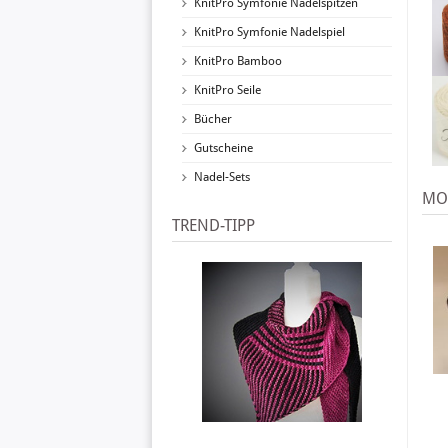
KnitPro Symfonie Nadelspitzen
KnitPro Symfonie Nadelspiel
KnitPro Bamboo
KnitPro Seile
Bücher
Gutscheine
Nadel-Sets
MOD
TREND-TIPP