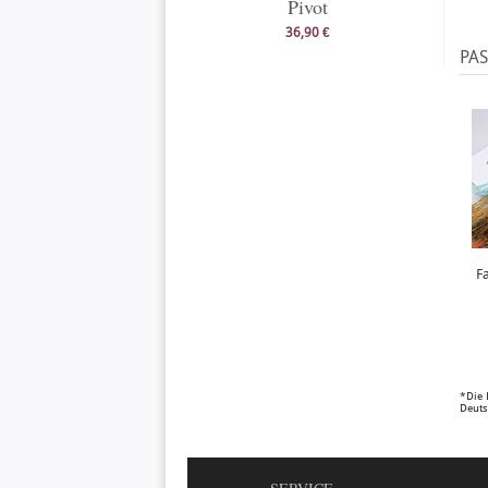
Pivot
36,90 €
PA
F
*Die 
Deuts