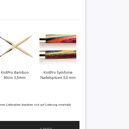
KnitPro Bamboo
KnitPro Symfonie
KnitPro Symfonie
80cm 3,5mm
Nadelspitzen 3,0 mm
Nadelspitzen 3,25
N
mm
benen Lieferzeiten beziehen sich auf Lieferung innerhalb