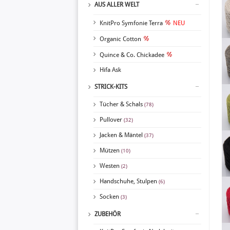
AUS ALLER WELT
KnitPro Symfonie Terra
NEU
Organic Cotton
Quince & Co. Chickadee
Hifa Ask
STRICK-KITS
Tücher & Schals
(78)
Pullover
(32)
Jacken & Mäntel
(37)
Mützen
(10)
Westen
(2)
Handschuhe, Stulpen
(6)
Socken
(3)
ZUBEHÖR