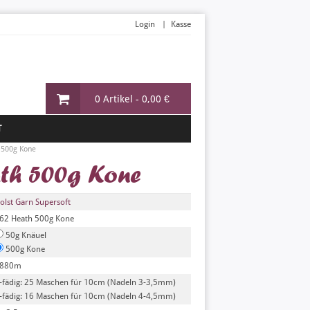
Login
Kasse
0 Artikel -
0,00 €
T
 500g Kone
ath 500g Kone
olst Garn Supersoft
62 Heath 500g Kone
50g Knäuel
500g Kone
880m
-fädig: 25 Maschen für 10cm (Nadeln 3-3,5mm)
-fädig: 16 Maschen für 10cm (Nadeln 4-4,5mm)