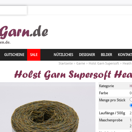
GUTSCHEINE
SALE
NÜTZLICHES
DESIGNER
BILDER
KONTAK
»
»
»
Startseite
Garne
Holst Garn Supersoft
Heath
Holst Garn Supersoft He
Kategorie
H
Farbe
0
Menge pro Stück
Lauflänge / 500g
2
Maschenprobe
1
2