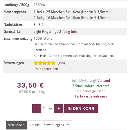
Lauflänge / 500g
2880m
Maschenprobe
1-fädig: 25 Maschen für 10cm (Nadeln 3-3,5mm)
2-fädig: 16 Maschen für 10cm (Nadeln 4-4,5mm)
Nadelstärke
3 - 3,5
Garnstärke
Light Fingering / 2-fädig
Info
Zusammensetzung
100% Wolle
Der Hersteller beschreibt das Garn als 50% Merino, 50%
Shetland
Alle Holst Garne stammen aus mulesing-freien Quellen.
Bewertungen
(195)
lesen / schreiben
inkl. MwSt , zzgl.
Versand
33,50
€
2 Stück sofort lieferbar*
Ich benötige mehr
67,00 € pro 1 kg
Farb-Partie anfragen
Farbauswahl
Details
Bewertungen (195)