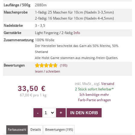
Lauflänge / 500g
2880m
Maschenprobe
1-fädig: 25 Maschen für 10cm (Nadeln 3-3,5mm)
2-fädig: 16 Maschen für 10cm (Nadeln 4-4,5mm)
Nadelstärke
3 - 3,5
Garnstärke
Light Fingering / 2-fädig
Info
Zusammensetzung
100% Wolle
Der Hersteller beschreibt das Garn als 50% Merino, 50%
Shetland
Alle Holst Garne stammen aus mulesing-freien Quellen.
Bewertungen
(195)
lesen / schreiben
inkl. MwSt , zzgl.
Versand
33,50
€
2 Stück sofort lieferbar*
Ich benötige mehr
67,00 € pro 1 kg
Farb-Partie anfragen
Farbauswahl
Details
Bewertungen (195)