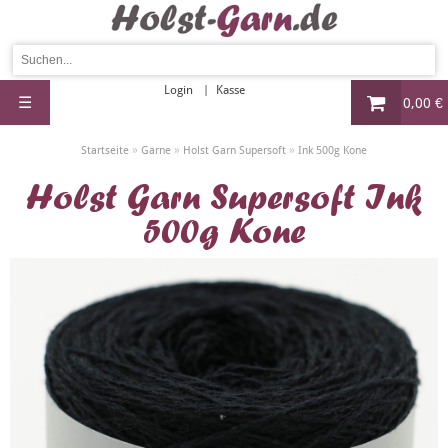
Login
Kasse
☰
0,00 €
»
»
»
Startseite
Garne
Holst Garn Supersoft
Ink 500g Kone
Holst Garn Supersoft Ink
500g Kone