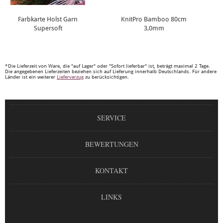
Farbkarte Holst Garn
KnitPro Bamboo 80cm
Supersoft
3,0mm
*Die Lieferzeit von Ware, die "auf Lager" oder "Sofort lieferbar" ist, beträgt maximal 2 Tage.
Die angegebenen Lieferzeiten beziehen sich auf Lieferung innerhalb Deutschlands. Für andere
Länder ist ein weiterer
Lieferverzug
zu berücksichtigen.
SERVICE
BEWERTUNGEN
KONTAKT
LINKS