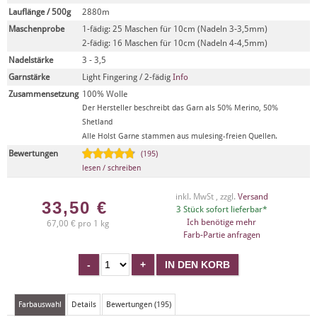
Lauflänge / 500g
2880m
Maschenprobe
1-fädig: 25 Maschen für 10cm (Nadeln 3-3,5mm)
2-fädig: 16 Maschen für 10cm (Nadeln 4-4,5mm)
Nadelstärke
3 - 3,5
Garnstärke
Light Fingering / 2-fädig
Info
Zusammensetzung
100% Wolle
Der Hersteller beschreibt das Garn als 50% Merino, 50%
Shetland
Alle Holst Garne stammen aus mulesing-freien Quellen.
Bewertungen
(195)
lesen / schreiben
inkl. MwSt , zzgl.
Versand
33,50
€
3 Stück sofort lieferbar*
Ich benötige mehr
67,00 € pro 1 kg
Farb-Partie anfragen
Farbauswahl
Details
Bewertungen (195)