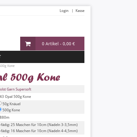
Login
Kasse
0 Artikel -
0,00 €
T
500g Kone
al 500g Kone
olst Garn Supersoft
43 Opal 500g Kone
50g Knäuel
500g Kone
880m
-fädig: 25 Maschen für 10cm (Nadeln 3-3,5mm)
-fädig: 16 Maschen für 10cm (Nadeln 4-4,5mm)