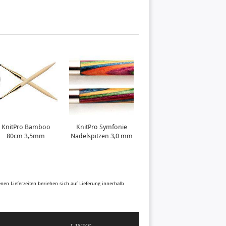
KnitPro Bamboo
KnitPro Symfonie
KnitPro Symfonie
80cm 3,5mm
Nadelspitzen 3,0 mm
Nadelspitzen 3,25
N
mm
benen Lieferzeiten beziehen sich auf Lieferung innerhalb