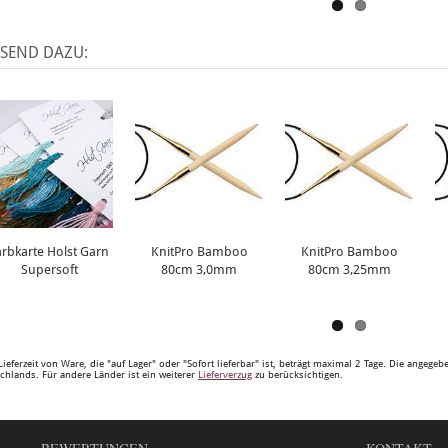
SSEND DAZU:
arbkarte Holst Garn
KnitPro Bamboo
KnitPro Bamboo
Supersoft
80cm 3,0mm
80cm 3,25mm
Lieferzeit von Ware, die "auf Lager" oder "Sofort lieferbar" ist, beträgt maximal 2 Tage. Die angege
chlands. Für andere Länder ist ein weiterer
Lieferverzug
zu berücksichtigen.