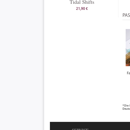
Tidal Shifts
21,90 €
PA
F
*Die 
Deuts