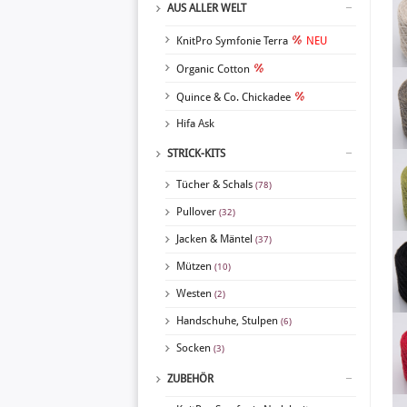
AUS ALLER WELT
KnitPro Symfonie Terra
NEU
Organic Cotton
Quince & Co. Chickadee
Hifa Ask
STRICK-KITS
Tücher & Schals
(78)
Pullover
(32)
Jacken & Mäntel
(37)
Mützen
(10)
Westen
(2)
Handschuhe, Stulpen
(6)
Socken
(3)
ZUBEHÖR