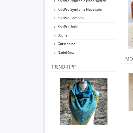
KnitPro Symfonie Nadelspitzen
KnitPro Symfonie Nadelspiel
KnitPro Bamboo
KnitPro Seile
Bücher
Gutscheine
Nadel-Sets
MOD
TREND-TIPP