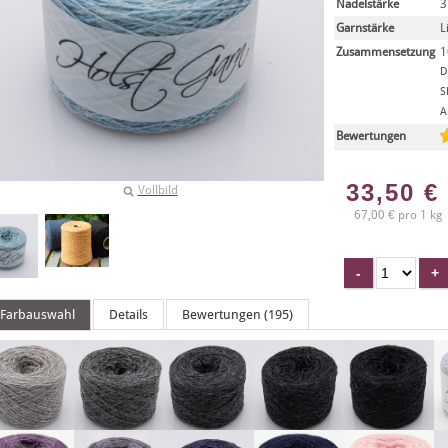
Nadelstärke
3
Garnstärke
L
Zusammensetzung
1
D
S
A
Bewertungen
33,50
€
Vollbild
67,00 € pro 1 kg
Farbauswahl
Details
Bewertungen (195)