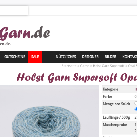
GUTSCHEINE
SALE
NÜTZLICHES
DESIGNER
BILDER
KONTAK
»
»
»
Startseite
Garne
Holst Garn Supersoft
Opal 
Holst Garn Supersoft Op
Kategorie
H
Farbe
0
Menge pro Stück
Lauflänge / 500g
2
Maschenprobe
1
2