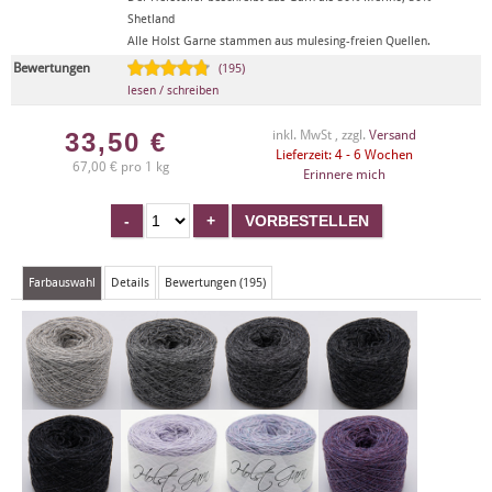
Shetland
Alle Holst Garne stammen aus mulesing-freien Quellen.
Bewertungen
(195)
lesen / schreiben
33,50
€
inkl. MwSt , zzgl.
Versand
Lieferzeit: 4 - 6 Wochen
67,00 € pro 1 kg
Erinnere mich
Farbauswahl
Details
Bewertungen (195)
X