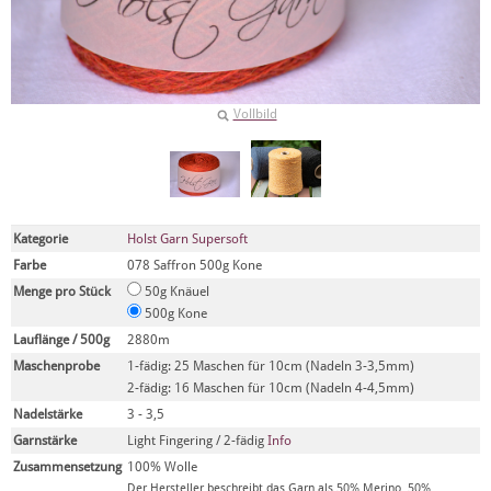
Vollbild
Kategorie
Holst Garn Supersoft
Farbe
078 Saffron 500g Kone
Menge pro Stück
50g Knäuel
500g Kone
Lauflänge / 500g
2880m
Maschenprobe
1-fädig: 25 Maschen für 10cm (Nadeln 3-3,5mm)
2-fädig: 16 Maschen für 10cm (Nadeln 4-4,5mm)
Nadelstärke
3 - 3,5
Garnstärke
Light Fingering / 2-fädig
Info
Zusammensetzung
100% Wolle
Der Hersteller beschreibt das Garn als 50% Merino, 50%