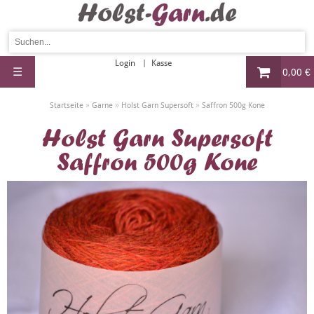
Login
Kasse
☰
0,00 €
»
»
»
Startseite
Garne
Holst Garn Supersoft
Saffron 500g Kone
Holst Garn Supersoft
Saffron 500g Kone