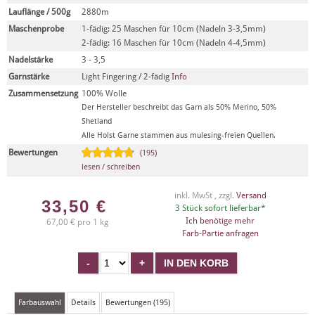
Lauflänge / 500g
2880m
Maschenprobe
1-fädig: 25 Maschen für 10cm (Nadeln 3-3,5mm)
2-fädig: 16 Maschen für 10cm (Nadeln 4-4,5mm)
Nadelstärke
3 - 3,5
Garnstärke
Light Fingering / 2-fädig
Info
Zusammensetzung
100% Wolle
Der Hersteller beschreibt das Garn als 50% Merino, 50%
Shetland
Alle Holst Garne stammen aus mulesing-freien Quellen.
Bewertungen
(195)
lesen / schreiben
inkl. MwSt , zzgl.
Versand
33,50
€
3 Stück sofort lieferbar*
Ich benötige mehr
67,00 € pro 1 kg
Farb-Partie anfragen
Farbauswahl
Details
Bewertungen (195)