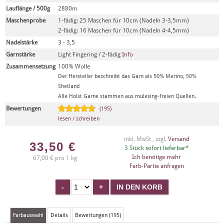
Lauflänge / 500g
2880m
Maschenprobe
1-fädig: 25 Maschen für 10cm (Nadeln 3-3,5mm)
2-fädig: 16 Maschen für 10cm (Nadeln 4-4,5mm)
Nadelstärke
3 - 3,5
Garnstärke
Light Fingering / 2-fädig
Info
Zusammensetzung
100% Wolle
Der Hersteller beschreibt das Garn als 50% Merino, 50%
Shetland
Alle Holst Garne stammen aus mulesing-freien Quellen.
Bewertungen
(195)
lesen / schreiben
inkl. MwSt , zzgl.
Versand
33,50
€
3 Stück sofort lieferbar*
Ich benötige mehr
67,00 € pro 1 kg
Farb-Partie anfragen
Farbauswahl
Details
Bewertungen (195)