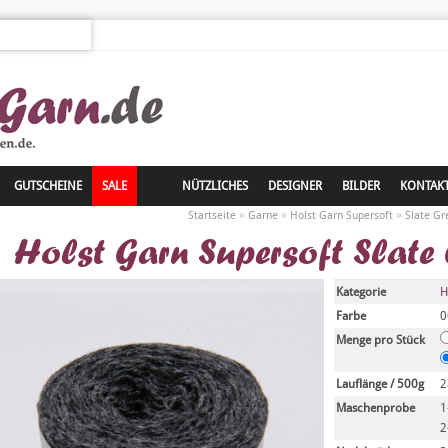
GUTSCHEINE
SALE
NÜTZLICHES
DESIGNER
BILDER
KONTAK
»
»
»
Startseite
Garne
Holst Garn Supersoft
Slate Gr
Holst Garn Supersoft Slate
Kategorie
H
Farbe
0
Menge pro Stück
Lauflänge / 500g
2
Maschenprobe
1
2