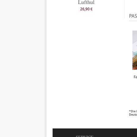
Lufthul
26,90 €
PA
F
*Die 
Deuts