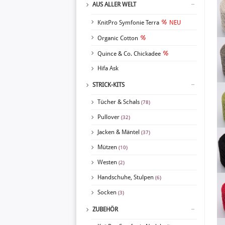
AUS ALLER WELT
KnitPro Symfonie Terra
NEU
Organic Cotton
Quince & Co. Chickadee
Hifa Ask
STRICK-KITS
Tücher & Schals
(78)
Pullover
(32)
Jacken & Mäntel
(37)
Mützen
(10)
Westen
(2)
Handschuhe, Stulpen
(6)
Socken
(3)
ZUBEHÖR