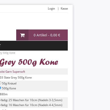
Login
Kasse
0 Artikel -
0,00 €
T
ey 500g Kone
 Grey 500g Kone
olst Garn Supersoft
03 Slate Grey 500g Kone
50g Knäuel
500g Kone
880m
-fädig: 25 Maschen für 10cm (Nadeln 3-3,5mm)
-fädig: 16 Maschen für 10cm (Nadeln 4-4,5mm)