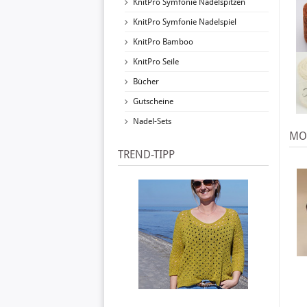
KnitPro Symfonie Nadelspitzen
KnitPro Symfonie Nadelspiel
KnitPro Bamboo
KnitPro Seile
Bücher
Gutscheine
Nadel-Sets
MOD
TREND-TIPP