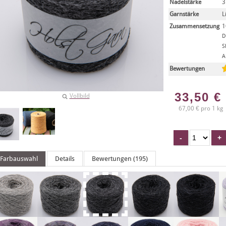
Nadelstärke
3
Garnstärke
L
Zusammensetzung
1
D
S
A
Bewertungen
33,50
€
Vollbild
67,00 € pro 1 kg
Farbauswahl
Details
Bewertungen (195)