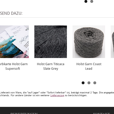
SSEND DAZU:
arbkarte Holst Garn
Holst Garn Titicaca
Holst Garn Coast
Supersoft
Slate Grey
Lead
Lieferzeit von Ware, die "auf Lager" oder "Sofort lieferbar" ist, beträgt maximal 2 Tage. Die angege
chlands. Für andere Länder ist ein weiterer
Lieferverzug
zu berücksichtigen.