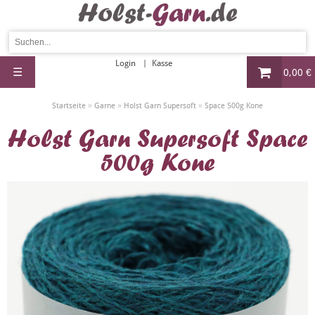
Login
Kasse
☰
0,00 €
»
»
»
Startseite
Garne
Holst Garn Supersoft
Space 500g Kone
Holst Garn Supersoft Space
500g Kone