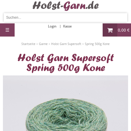
Login
Kasse
☰
0,00 €
»
»
»
Startseite
Garne
Holst Garn Supersoft
Spring 500g Kone
Holst Garn Supersoft
Spring 500g Kone