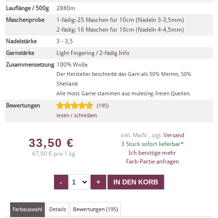
Lauflänge / 500g
2880m
Maschenprobe
1-fädig: 25 Maschen für 10cm (Nadeln 3-3,5mm)
2-fädig: 16 Maschen für 10cm (Nadeln 4-4,5mm)
Nadelstärke
3 - 3,5
Garnstärke
Light Fingering / 2-fädig
Info
Zusammensetzung
100% Wolle
Der Hersteller beschreibt das Garn als 50% Merino, 50%
Shetland
Alle Holst Garne stammen aus mulesing-freien Quellen.
Bewertungen
(195)
lesen / schreiben
inkl. MwSt , zzgl.
Versand
33,50
€
3 Stück sofort lieferbar*
Ich benötige mehr
67,00 € pro 1 kg
Farb-Partie anfragen
Farbauswahl
Details
Bewertungen (195)