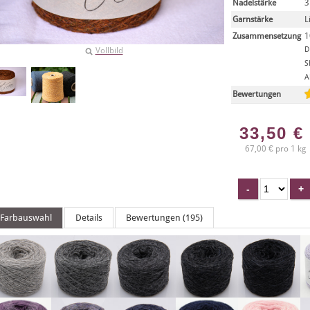
Nadelstärke
3
Garnstärke
L
Zusammensetzung
1
D
Vollbild
S
A
Bewertungen
33,50
€
67,00 € pro 1 kg
Farbauswahl
Details
Bewertungen (195)