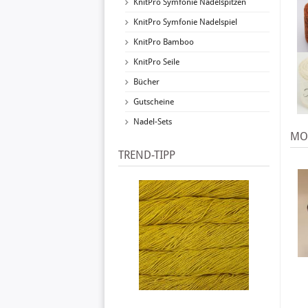
KnitPro Symfonie Nadelspitzen
KnitPro Symfonie Nadelspiel
KnitPro Bamboo
KnitPro Seile
Bücher
Gutscheine
Nadel-Sets
MOD
TREND-TIPP