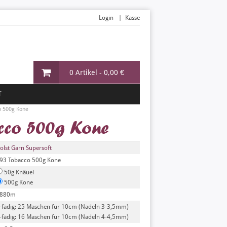
Login
Kasse
0 Artikel -
0,00 €
T
o 500g Kone
cco 500g Kone
olst Garn Supersoft
93 Tobacco 500g Kone
50g Knäuel
500g Kone
880m
-fädig: 25 Maschen für 10cm (Nadeln 3-3,5mm)
-fädig: 16 Maschen für 10cm (Nadeln 4-4,5mm)