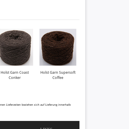
Holst Garn Coast
Holst Garn Supersoft
Holst Garn Supersoft
H
Conker
Coffee
Conker
benen Lieferzeiten beziehen sich auf Lieferung innerhalb