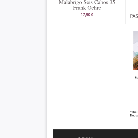
Malabrigo Seis Cabos 35
Frank Ochre
17,90 €
PA
F
*Die 
Deuts