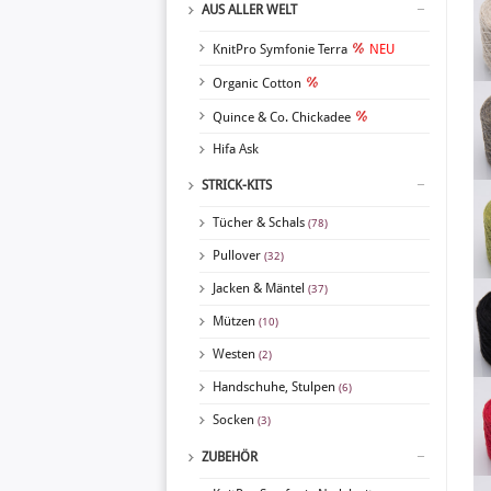
AUS ALLER WELT
KnitPro Symfonie Terra
NEU
Organic Cotton
Quince & Co. Chickadee
Hifa Ask
STRICK-KITS
Tücher & Schals
(78)
Pullover
(32)
Jacken & Mäntel
(37)
Mützen
(10)
Westen
(2)
Handschuhe, Stulpen
(6)
Socken
(3)
ZUBEHÖR