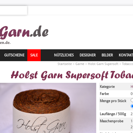
GUTSCHEINE
SALE
NÜTZLICHES
DESIGNER
BILDER
KONTAK
»
»
»
Startseite
Garne
Holst Garn Supersoft
Tobacc
Holst Garn Supersoft Toba
Kategorie
H
Farbe
0
Menge pro Stück
Lauflänge / 500g
2
Maschenprobe
1
2