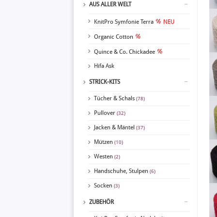
AUS ALLER WELT
KnitPro Symfonie Terra
NEU
Organic Cotton
Quince & Co. Chickadee
Hifa Ask
STRICK-KITS
Tücher & Schals
(78)
Pullover
(32)
Jacken & Mäntel
(37)
Mützen
(10)
Westen
(2)
Handschuhe, Stulpen
(6)
Socken
(3)
ZUBEHÖR