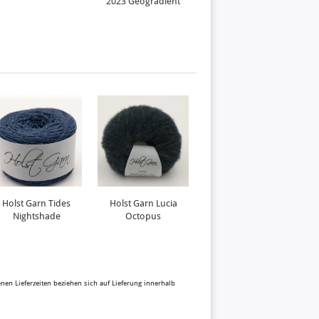
2023 Geogradient
Holst Garn Tides
Holst Garn Lucia
KnitPro Bamboo
Nightshade
Octopus
80cm 3,0mm
benen Lieferzeiten beziehen sich auf Lieferung innerhalb