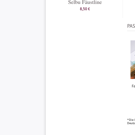
Selbu Fäustline
8,50 €
PA
F
*Die 
Deuts