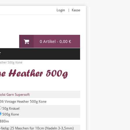
Login
Kasse
0 Artikel -
0,00 €
T
ather 500g Kone
ge Heather 500g
olst Garn Supersoft
36 Vintage Heather 500g Kone
50g Knäuel
500g Kone
880m
-fädig: 25 Maschen für 10cm (Nadeln 3-3,5mm)