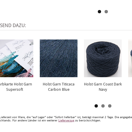
SSEND DAZU:
arbkarte Holst Garn
Holst Garn Titicaca
Holst Garn Coast Dark
Supersoft
Carbon Blue
Navy
Lieferzeit von Ware, die "auf Lager" oder "Sofort lieferbar" ist, beträgt maximal 2 Tage. Die angege
chlands. Für andere Länder ist ein weiterer
Lieferverzug
zu berücksichtigen.