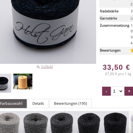
2
Nadelstärke
3
Garnstärke
L
Zusammensetzung
1
D
S
A
Bewertungen
33,50
€
Vollbild
67,00 € pro 1 kg
Farbauswahl
Details
Bewertungen (195)