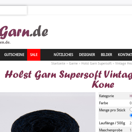
GUTSCHEINE
SALE
NÜTZLICHES
DESIGNER
BILDER
KONTAK
»
»
»
Startseite
Garne
Holst Garn Supersoft
Vintage He
Holst Garn Supersoft Vinta
Kone
Kategorie
H
Farbe
0
Menge pro Stück
Lauflänge / 500g
2
Maschenprobe
1