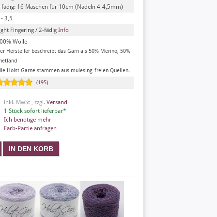
-fädig: 16 Maschen für 10cm (Nadeln 4-4,5mm)
 - 3,5
ight Fingering / 2-fädig
Info
00% Wolle
er Hersteller beschreibt das Garn als 50% Merino, 50%
hetland
lle Holst Garne stammen aus mulesing-freien Quellen.
(195)
inkl. MwSt , zzgl.
Versand
1 Stück sofort lieferbar*
Ich benötige mehr
Farb-Partie anfragen
X