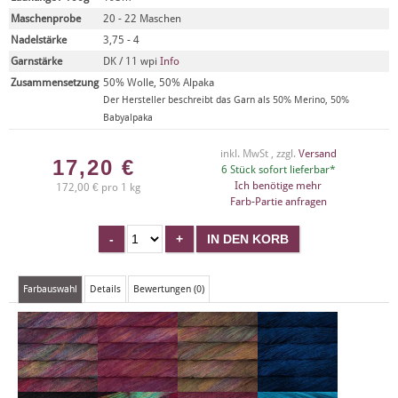
Maschenprobe
20 - 22 Maschen
Nadelstärke
3,75 - 4
Garnstärke
DK / 11 wpi
Info
Zusammensetzung
50% Wolle, 50% Alpaka
Der Hersteller beschreibt das Garn als 50% Merino, 50%
Babyalpaka
inkl. MwSt , zzgl.
Versand
17,20
€
6 Stück sofort lieferbar*
Ich benötige mehr
172,00 € pro 1 kg
Farb-Partie anfragen
Farbauswahl
Details
Bewertungen (0)