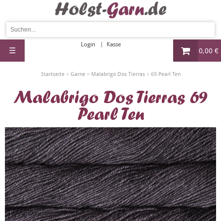
Login
Kasse
☰
0,00 €
»
»
»
Startseite
Garne
Malabrigo Dos Tierras
69 Pearl Ten
Malabrigo Dos Tierras 69
Pearl Ten