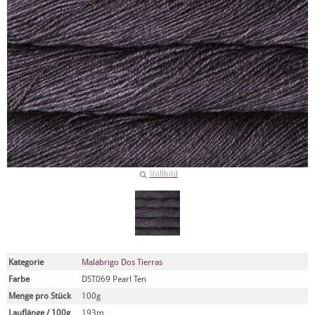
Vollbild
Kategorie
Malabrigo Dos Tierras
Farbe
DST069 Pearl Ten
Menge pro Stück
100g
Lauflänge / 100g
193m