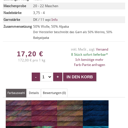
Maschenprobe
20 - 22 Maschen
Nadelstärke
3,75 - 4
Garnstärke
DK / 11 wpi
Info
Zusammensetzung
50% Wolle, 50% Alpaka
Der Hersteller beschreibt das Garn als 50% Merino, 50%
Babyalpaka
inkl. MwSt , zzgl.
Versand
17,20
€
8 Stück sofort lieferbar*
Ich benötige mehr
172,00 € pro 1 kg
Farb-Partie anfragen
Farbauswahl
Details
Bewertungen (0)