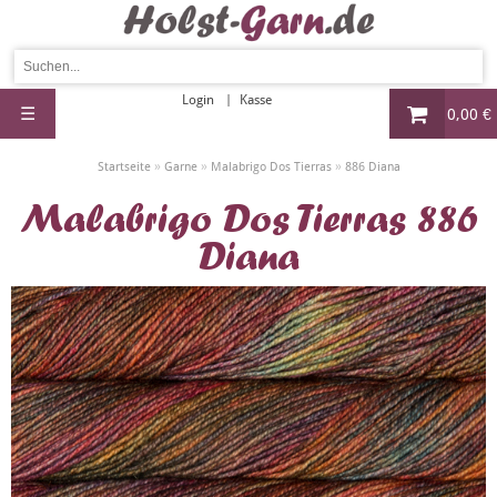
Login
Kasse
☰
0,00 €
»
»
»
Startseite
Garne
Malabrigo Dos Tierras
886 Diana
Malabrigo Dos Tierras 886
Diana