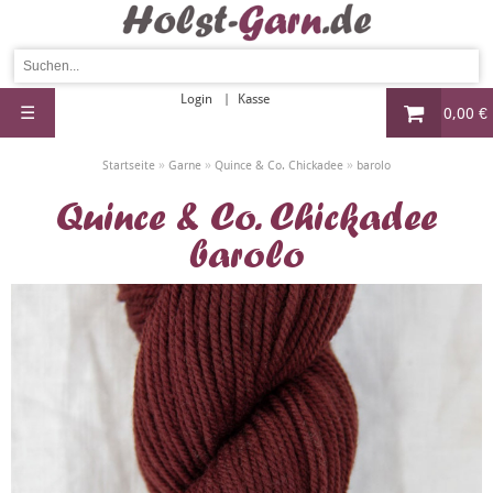
Login
Kasse
☰
0,00 €
»
»
»
Startseite
Garne
Quince & Co. Chickadee
barolo
Quince & Co. Chickadee
barolo