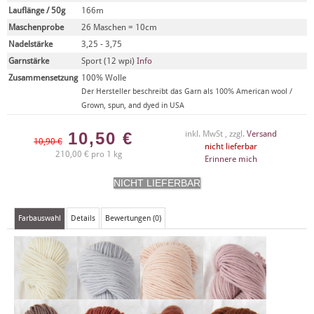
Lauflänge / 50g
166m
Maschenprobe
26 Maschen = 10cm
Nadelstärke
3,25 - 3,75
Garnstärke
Sport (12 wpi)
Info
Zusammensetzung
100% Wolle
Der Hersteller beschreibt das Garn als 100% American wool /
Grown, spun, and dyed in USA
10,50
€
inkl. MwSt , zzgl.
Versand
10,90 €
nicht lieferbar
210,00 € pro 1 kg
Erinnere mich
Farbauswahl
Details
Bewertungen (0)